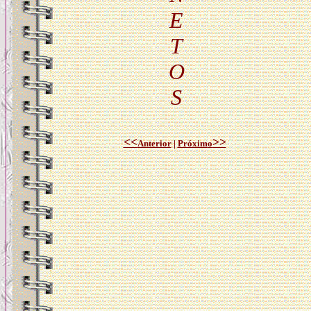
E
T
O
S
<<
>>
Anterior
|
Próxim
o