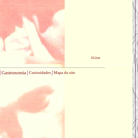
EGJore
Gastronomia
Curiosidades
Mapa do site