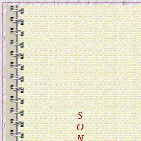
S
O
N