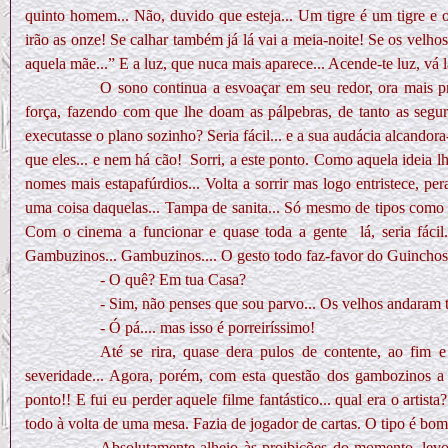
quinto homem... Não, duvido que esteja... Um tigre é um tigre e 
irão as onze! Se calhar também já lá vai a meia-noite! Se os velho
aquela mãe...” E a luz, que nuca mais aparece... Acende-te luz, vá 
O sono continua a esvoaçar em seu redor, ora mais p
força, fazendo com que lhe doam as pálpebras, de tanto as segurar
executasse o plano sozinho? Seria fácil... e a sua audácia alcandor
que eles... e nem há cão!
Sorri, a este ponto. Como aquela ideia l
nomes mais estapafúrdios... Volta a sorrir mas logo entristece, p
uma coisa daquelas...
Tampa de sanita...
Só mesmo de tipos como aq
Com o cinema a funcionar e quase toda a gente
lá, seria fác
Gambuzinos... Gambuzinos.... O gesto todo faz-favor do Guinchos.
- O quê? Em tua Casa?
- Sim, não penses que sou parvo... Os velhos andaram to
- Ó pá.... mas isso é porreiríssimo!
Até se rira, quase dera pulos de contente, ao fim 
severidade... Agora, porém, com esta questão dos gambozinos a b
ponto!! E fui eu perder aquele filme fantástico... qual era o artis
todo à volta de uma mesa. Fazia de jogador de cartas. O tipo é bom...
Absolutamente alheio às proibições do momento, levo