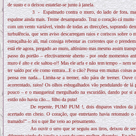
de susto e o deixou estatelar-se junto à janela.
3
-
Espalmado contra o muro, do lado de fora, ma
espalme ainda mais. Treme desamparado. Traz o coração cá muito e
com um vento variável, vindo de todas as direcções, soprando de
turbulência, que sem aviso descarregam raios e coriscos sobre o
estraçalha-lo ali, mal consiga rebentar as correntes que o prendem 
está ele agora, pregado ao muro, altíssimo mas mesmo assim transp
passo do portão – efectivamente aberto - por onde momentos ant
muro é alto e ele saltou-o!! Mas ele arfa e não tem tempo – nem se
ter saído por ele como entrara...E o cão? Pensa em muitas coisa
pensa em nada... Limita-se a tremer, não pára de tremer. Ouve
acorrentado, raios! Os olhos esbugalhados vão pendulando de lá p
pouco – e o mangueiral mergulhado na escuridão, dando por si 
então não havia cão.... filho da puta!
De repente, PUM! PUM !, dois disparos vindos da ja
acertado em cheio. O coração, que entretanto havia retomado o s
tramado!” – foi o que lhe veio ao pensamento.
Ao ouvir o urro que se seguiu aos tiros, deixou de s
diferente vindo da janela e a voz de uma mulher, dizendo: - Eu não