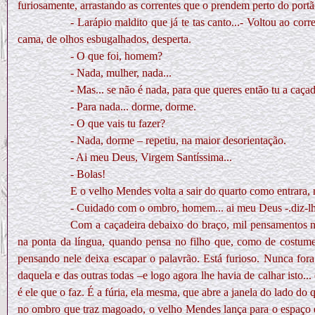
furiosamente, arrastando as correntes que o prendem perto do por
- Larápio maldito que já te tas canto...- Voltou ao cor
cama, de olhos esbugalhados, desperta.
- O que foi, homem?
- Nada, mulher, nada...
- Mas... se não é nada, para que queres então tu a caça
- Para nada... dorme, dorme.
- O que vais tu fazer?
- Nada, dorme – repetiu, na maior desorientação.
- Ai meu Deus, Virgem Santíssima...
- Bolas!
E o velho Mendes volta a sair do quarto como entrara,
- Cuidado com o ombro, homem... ai meu Deus -.diz-lhe 
Com a caçadeira debaixo do braço, mil pensamentos n
na ponta da língua, quando pensa no filho que, como de costume
pensando nele deixa escapar o palavrão. Está furioso. Nunca for
daquela e das outras todas –e logo agora lhe havia de calhar isto...
é ele que o faz. É a fúria, ela mesma, que abre a janela do lado do 
no ombro que traz magoado, o velho Mendes lança para o espaço 