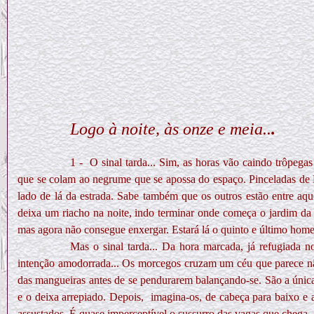
Logo à noite, às onze e meia..
.
1 -
O sinal tarda... Sim, as horas vão caindo trôp
que se colam ao negrume que se apossa do espaço. Pinceladas de N
lado de lá da estrada. Sabe também que os outros estão entre aquel
deixa um riacho na noite, indo terminar onde começa o jardim da c
mas agora não consegue enxergar. Estará lá o quinto e último hom
Mas o sinal tarda... Da hora marcada, já refugiada 
intenção amodorrada... Os morcegos cruzam um céu que parece não ex
das mangueiras antes de se pendurarem balançando-se. São a úni
e o deixa arrepiado. Depois,
imagina-os, de cabeça para baixo e 
assustados. É quase imperceptível o sussurro das vagas que chega, 