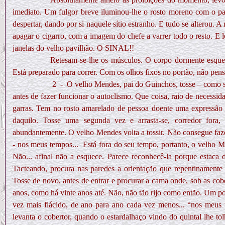
imediato. Um fulgor breve iluminou-lhe o rosto moreno com o pas
despertar, dando por si naquele sítio estranho. E tudo se alterou.
apagar o cigarro, com a imagem do chefe a varrer todo o resto. E l
janelas do velho pavilhão. O SINAL!!
Retesam-se-lhe os músculos. O corpo dormente esquece
Está preparado para correr. Com os olhos fixos no portão, não pe
2
-
O velho Mendes, pai do Guinchos, tosse – como s
antes de fazer funcionar o autoclismo. Que coisa, raio de necessi
garras. Tem no rosto amarelado de pessoa doente uma expressão 
daquilo. Tosse uma segunda vez e arrasta-se, corredor fora,
abundantemente. O velho Mendes volta a tossir. Não consegue fazer
- nos meus tempos...
Está fora do seu tempo, portanto, o velho M
Não... afinal não a esquece. Parece reconhecê-la porque estaca 
Tacteando, procura nas paredes a orientação que repentinamente
Tosse de novo, antes de entrar e procurar a cama onde, sob as cob
anos, como há vinte anos até. Não, não tão rijo como então. Um p
vez mais flácido, de ano para ano cada vez menos... “nos meus 
levanta o cobertor, quando o estardalhaço vindo do quintal lhe to