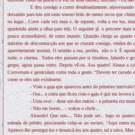
E deu consigo a correr desalmadamente, atravessando o
deixando para trás um rasto sonoro feito de ramos secos que chia
no lugar... Corre cada vez mais e, de repente, volta a ver luz, m
quarteirão ainda a olhar para trás. O seguinte já
o percorre mais 
pouco aconselhável, de outro mundo. Quando chega ao quarto qua
máximo de descontracção aos que se cruzam consigo, vindos do 
aparentemente normal. O sentido a rua, porém,
não o é. É opost
noite, o cinema.
Todos eles passam por si risonhos, falando e g
grupo, agora passa outro. Depois vê-os. Aos quatro! Abana a cab
Conversam e gesticulam como toda a gente. “Devem ter cavado e 
como se eles não existissem:
- Viste a gaja que apareceu antes do primeiro intervalo?
- Ora... a outra que ficou com o gajo é que me levava à
- Uma ova! – disse um dos outros – a primeira era muit
- Não me lixem... – voltou o chefe...
Absurdo! Que raio.... Não pode ser... logo os quatro?
entrada de prédio, procurando colar-se ao escuro. “Aqui estou eu,
Apetece-lhe persegui-los e desancá-los aos quatro, tal a raiva. Ma