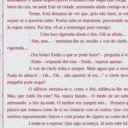
lados do cais, na parte Este da cidade, arrastando ainda consigo as
Treme. Está desejoso de ver que, pelo não fazer, se est
sequer se o quereria saber. Porém sabe-se impotente, procurando s
às regras outros. Por fim, vê-se a resmungar para consigo:
-
Uma boa cigarrada afasta o frio. Olá se afasta...
- Sim, mas... - murmura-lhe ao ouvido a voz do chefe
cigarrada....
- Ora bolas! Então o que se pode fazer? – pergunta à v
- Nada – responde-lhe esta – Nada... esperar apenas.
A voz do chefe irrita-o sempre. Mais agora que a ouv
Nada de tabaco! – Ok... Ok... não querem lá ver....” o chefe de
ninguém pode negar!
O silêncio eterniza-se e, como o frio, infiltra-se-lhe
Mas, que ruído foi este? Ná, nunca fiando... O medo de ser sub
adensando
o frio da noite. O melhor era cumprir isto...
Homem qua
pânico que tomava conta de si no contacto com os outros. Que cos
sorrisos supostamente cínicos e com pontas de cigarro ao canto d
Limita-se a esperar. Que algo aconteça. Já nem sabe há