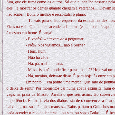
Sim, que ele fuma como os outros! Só que nunca lhe passaria pela
eles... a mostrar os dentes quando chegam a veteranos.... Devam se
não acaba... Bom, o melhor é recapitular o plano:
- Tu vais para o lado esquerdo da estrada, às dez ho
Ficas na vala. Quando ele acender a lanterna (e aqui o chefe aponto
é mesmo em frente. É canja!
- E vocês? – atrevera-se a perguntar.
- Nós? Nós vigiamos... não é Sorna?
- Hum, hum...
- Não há cão?
- Ná, pá, nada de nada.
- Mas... isto não pode ficar para amanhã? Hoje vai um fi
- Ná, menino, deixa-te disso. É para hoje, às onze em 
Em ponto.... em ponto uma merda! Que raio de pontualid
o deixe de sentir. Por momentos cai numa apatia esquisita, num de
vaga, na praia da Missão. Arrelia-o que seja assim, tão subservi
impaciência. É uma tarefa dos diabos esta de o convencer a ficar q
baixinho, nas suas falinhas mansas... Raios partam o Guinchos mai
nada acender o raio da lanterna... ou sim, ou sopas Bolas! ... É be