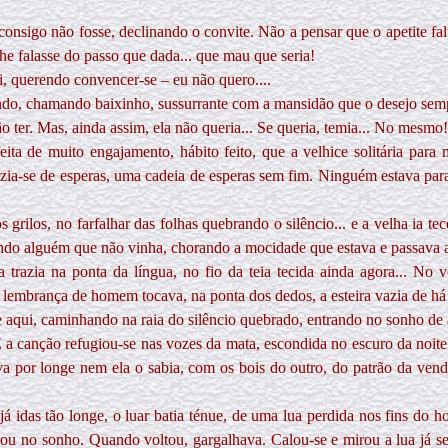
consigo não fosse, declinando o convite. Não a pensar que o apetite fa
he falasse do passo que dada... que mau que seria!
i, querendo convencer-se – eu não quero....
ndo, chamando baixinho, sussurrante com a mansidão que o desejo sempr
o ter. Mas, ainda assim, ela não queria... Se queria, temia... No mesmo!
eita de muito engajamento, hábito feito, que a velhice solitária para
fazia-se de esperas, uma cadeia de esperas sem fim. Ninguém estava par
 grilos, no farfalhar das folhas quebrando o silêncio... e a velha ia te
do alguém que não vinha, chorando a mocidade que estava e passava as
a trazia na ponta da língua, no fio da teia tecida ainda agora... No
 lembrança de homem tocava, na ponta dos dedos, a esteira vazia de há m
 e aqui, caminhando na raia do silêncio quebrado, entrando no sonho de
 a canção refugiou-se nas vozes da mata, escondida no escuro da noite j
 por longe nem ela o sabia, com os bois do outro, do patrão da venda.
á idas tão longe, o luar batia ténue, de uma lua perdida nos fins do 
rou no sonho. Quando voltou, gargalhava. Calou-se e mirou a lua já s