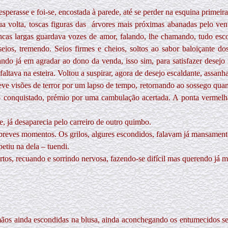
sperasse e foi-se, encostada à parede, até se perder na esquina primeira
 volta, toscas figuras das
árvores mais próximas abanadas pelo ven
cas largas guardava vozes de amor, falando, lhe chamando, tudo esco
eios, tremendo. Seios firmes e cheios, soltos ao sabor baloiçante 
ando já em agradar ao dono da venda, isso sim, para satisfazer desejo
altava na esteira. Voltou a suspirar, agora de desejo escaldante, ass
o, teve visões de terror por um lapso de tempo, retornando ao sossego
rro conquistado, prémio por uma cambulação acertada. A ponta vermel
, já desaparecia pelo carreiro de outro quimbo.
or breves momentos. Os grilos, algures escondidos, falavam já mansame
etiu na dela – tuendi.
tos, recuando e sorrindo nervosa, fazendo-se difícil mas querendo já m
 mãos ainda escondidas na blusa, ainda aconchegando os entumecidos se