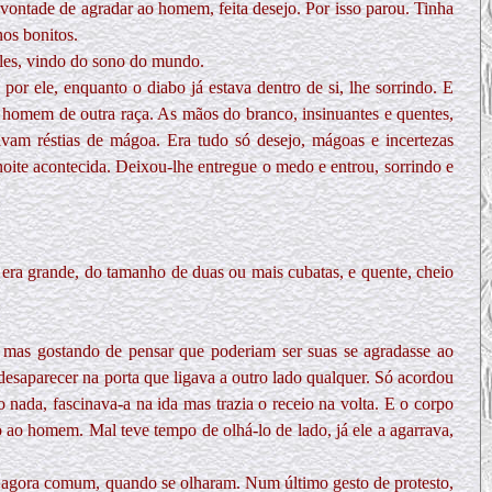
 vontade de agradar ao homem, feita desejo. Por isso parou. Tinha
os bonitos.
eles, vindo do sono do mundo.
por ele, enquanto o diabo já estava dentro de si, lhe sorrindo. E
m homem de outra raça. As mãos do branco, insinuantes e quentes,
vam réstias de mágoa. Era tudo só desejo, mágoas e incertezas
noite acontecida. Deixou-lhe entregue o medo e entrou, sorrindo e
E era grande, do tamanho de duas ou mais cubatas, e quente, cheio
ma mas gostando de pensar que poderiam ser suas se agradasse ao
saparecer na porta que ligava a outro lado qualquer. Só acordou
nada, fascinava-a na ida mas trazia o receio na volta. E o corpo
 ao homem. Mal teve tempo de olhá-lo de lado, já ele a agarrava,
ejo agora comum, quando se olharam. Num último gesto de protesto,