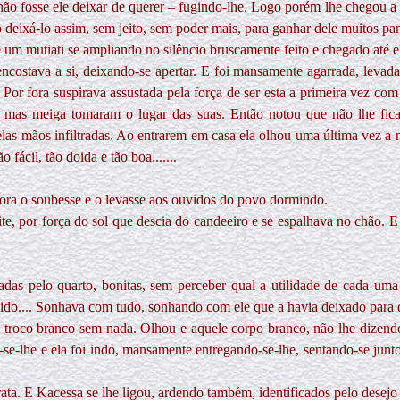
 não fosse ele deixar de querer – fugindo-lhe. Logo porém lhe chegou a
deixá-lo assim, sem jeito, sem poder mais, para ganhar dele muitos pan
e um mutiati se ampliando no silêncio bruscamente feito e chegado até 
ncostava a si, deixando-se apertar. E foi mansamente agarrada, levada 
Por fora suspirava assustada pela força de ser esta a primeira vez co
a mas meiga tomaram o lugar das suas. Então notou que não lhe fica
elas mãos infiltradas. Ao entrarem em casa ela olhou uma última vez a 
 fácil, tão doida e tão boa.......
 fora o soubesse e o levasse aos ouvidos do povo dormindo.
ite, por força do sol que descia do candeeiro e se espalhava no chão. 
hadas pelo quarto, bonitas, sem perceber qual a utilidade de cada u
do.... Sonhava com tudo, sonhando com ele que a havia deixado para de
troco branco sem nada. Olhou e aquele corpo branco, não lhe dizendo 
se-lhe e ela foi indo, mansamente entregando-se-lhe, sentando-se junto
barata. E Kacessa se lhe ligou, ardendo também, identificados pelo des