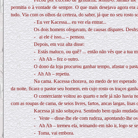
permitia o à vontade de sempre. O que mais desejava agora era af
tudo. Via com os olhos da certeza, do saber, já que no seu rosto s
- Eu ver Kacessa... eu ver ela entrar...
Os dois homens ofegavam, de causas díspares. Desfez
-
ai ele é isso... – pensou.
Depois, em voz alta disse:
-
Estás maluco, ou quê? ... então não vês que a tua 
-
Ah Ah – fez o outro.
O dono da loja procurou ganhar tempo, afastar o pastar
-
Ah Ah – repetiu.
Na cama. Kacessa chorava, no medo de ter esperado
da noite, ficara o pastor seu homem, em cujo rosto os traços gan
O comerciante voltou ao quarto e nele já não havia n
com as roupas de cama, de seios livres, fartos, ancas largas, li
Kacessa já não soluçava. Sentindo bem quão mudada e
-
Veste – disse-lhe ele com rudeza, apontando-lhe os
-
Ah Ah – tremeu ela, teimando em não ir, logo se se
-
Toma, vai embora.