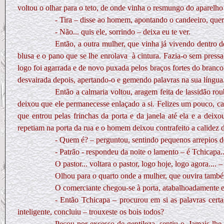
voltou o olhar para o teto, de onde vinha o resmungo do aparelho
- Tira – disse ao homem, apontando o candeeiro, quer
- Não... quis ele, sorrindo – deixa eu te ver.
Então, a outra mulher, que vinha já vivendo dentro 
blusa e o pano que se lhe enrolava
à cintura. Fazia-o sem press
logo foi agarrada e de novo puxada pelos braços fortes do branco.
desvairada depois, apertando-o e gemendo palavras na sua língua
Então a calmaria voltou, aragem feita de lassidão r
deixou que ele permanecesse enlaçado a si. Felizes um pouco, 
que entrou pelas frinchas da porta e da janela até ela e a deix
repetiam na porta da rua e o homem deixou contrafeito a calidez d
- Quem é? – perguntou, sentindo pequenos arrepios 
- Patrão - respondeu da noite o lamento – é Tchicapa..
O pastor... voltara o pastor, logo hoje, logo agora...
Olhou para o quarto onde a mulher, que ouvira também
O comerciante chegou-se à porta, atabalhoadamente en
- Então Tchicapa – procurou em si as palavras certa
inteligente, concluiu – trouxeste os bois todos?
Pecou por excesso de gentileza, sentiu-o. Jamais lhe