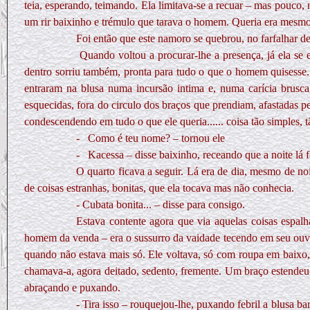
teia, esperando, teimando. Ela limitava-se a recuar – mas pouco,
um rir baixinho e trémulo que tarava o homem. Queria era mesmo 
Foi então que este namoro se quebrou, no farfalhar d
Quando voltou a procurar-lhe a presença, já ela se e
dentro sorriu também, pronta para tudo o que o homem quisesse. 
entraram na blusa numa incursão intima e, numa carícia brusc
esquecidas, fora do circulo dos braços que prendiam, afastadas p
condescendendo em tudo o que ele queria...... coisa tão simples, tão
- Como é teu nome? – tornou ele
-
Kacessa – disse baixinho, receando que a noite lá
O quarto ficava a seguir. Lá era de dia, mesmo de no
de coisas estranhas, bonitas, que ela tocava mas não conhecia.
- Cubata bonita... – disse para consigo.
Estava contente agora que via aquelas coisas espal
homem da venda – era o sussurro da vaidade tecendo em seu ouvi
quando não estava mais só. Ele voltava, só com roupa em baixo, 
chamava-a, agora deitado, sedento, fremente. Um braço estendeu-
abraçando e puxando.
- Tira isso – rouquejou-lhe, puxando febril a blusa 