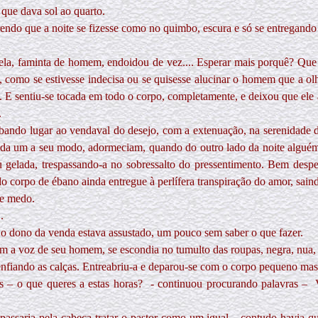
 que dava sol ao quarto.
endo que a noite se fizesse como no quimbo, escura e só se entregando 
dela, faminta de homem, endoidou de vez.... Esperar mais porquê? Que
a, como se estivesse indecisa ou se quisesse alucinar o homem que a o
 E sentiu-se tocada em todo o corpo, completamente, e deixou que ele a
.
oubando lugar ao vendaval do desejo, com a extenuação, na serenidade
cada um a seu modo, adormeciam, quando do outro lado da noite algué
ou gelada, trespassando-a no sobressalto do pressentimento. Bem desp
o corpo de ébano ainda entregue à perlífera transpiração do amor, sain
de medo.
.
. – o dono da venda estava assustado, um pouco sem saber o que fazer.
 a voz de seu homem, se escondia no tumulto das roupas, negra, nua, 
fiando as calças. Entreabriu-a e deparou-se com o corpo pequeno mas 
s – o que queres a estas horas?
- continuou procurando palavras –
 passaria pela cabeça tratar o pastor como um igual... contudo havia 