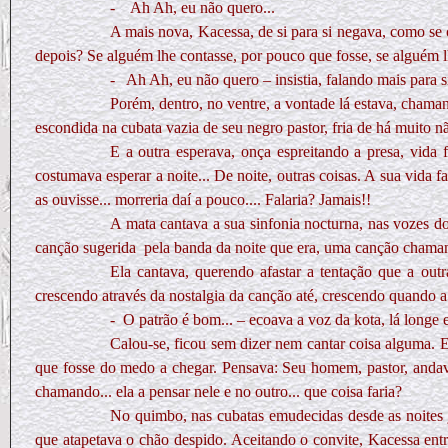
- Ah Ah, eu não quero...
A mais nova, Kacessa, de si para si negava, como se 
depois? Se alguém lhe contasse, por pouco que fosse, se alguém l
-
Ah Ah, eu não quero – insistia, falando mais para s
Porém, dentro, no ventre, a vontade lá estava, chama
escondida na cubata vazia de seu negro pastor, fria de há muito nã
E a outra esperava, onça espreitando a presa, vida f
costumava esperar a noite... De noite, outras coisas. A sua vida 
as ouvisse... morreria daí a pouco.... Falaria? Jamais!!
A mata cantava a sua sinfonia nocturna, nas vozes dos
canção sugerida
pela banda da noite que era, uma canção chaman
Ela cantava, querendo afastar a tentação que a outr
crescendo através da nostalgia da canção até, crescendo quando a
-
O patrão é bom... – ecoava a voz da kota, lá longe
Calou-se, ficou sem dizer nem cantar coisa alguma. E
que fosse do medo a chegar. Pensava: Seu homem, pastor, andava
chamando... ela a pensar nele e no outro... que coisa faria?
No quimbo, nas cubatas emudecidas desde as noites j
que atapetava o chão despido. Aceitando o convite, Kacessa ent