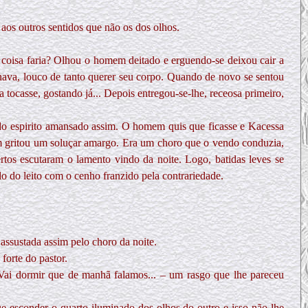
aos outros sentidos que não os dos olhos.
 coisa faria? Olhou o homem deitado e erguendo-se deixou cair a
lhava, louco de tanto querer seu corpo. Quando de novo se sentou
 tocasse, gostando já... Depois entregou-se-lhe, receosa primeiro,
 do espirito amansado assim. O homem quis que ficasse e Kacessa
m gritou um soluçar amargo. Era um choro que o vendo conduzia,
ertos escutaram o lamento vindo da noite. Logo, batidas leves se
do do leito com o cenho franzido pela contrariedade.
assustada assim pelo choro da noite.
forte do pastor.
Vai dormir que de manhã falamos... – um rasgo que lhe pareceu
que esconder o quarto iluminado dos olhos do outro e isso não lhe