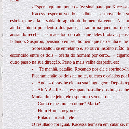
- Espera aqui um pouco – fez sinal para que Kacessa e
Kacessa esperou vendo as silhuetas se movendo à sua
esbelto, que a kota sabia do agrado do homem da venda. Nas an
ainda subindo por dentro dos panos, pararam na quentura dos s
ansiando receber nas mãos todo o calor que deles brotava, pens
faltando. Suspirou, pensando em seu homem que não vinha e lhe f
Sobressaltou-se entretanto e, ao ouvir insólito ruíd
escondido entre os dois – oferta do homem por certo... – ciga
outro passo na sua direcção. Perto a mais velha despediu-se:
-
Té manhã, patalão. Roçando por ela e sorrindo-lhe
Ficaram então os dois na noite, quietos e calados p
- Anda – disse-lhe ele, na sua linguagem. Depois rep
- Ah Ah! – fez ela, escapando-se-lhe dos braços aber
Mudando de jeito, ele esperou o serenar dela:
- Como é mesmo teu nome? Maria?
- Hum Hum... negou ela.
-
Então? – insistiu ele
O resultado foi igual. Kacessa teimava em calar-se,