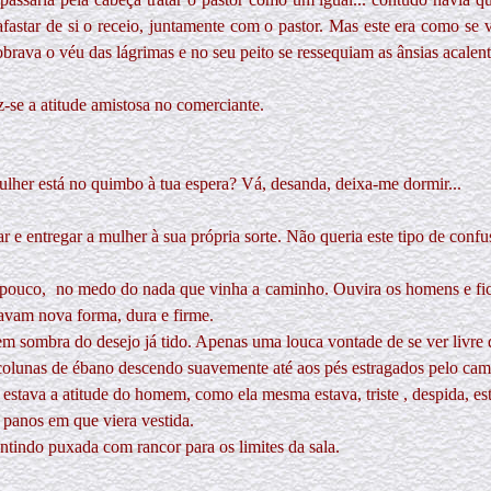
astar de si o receio, juntamente com o pastor. Mas este era como se vi
obrava o véu das lágrimas e no seu peito se ressequiam as ânsias acalenta
-se a atitude amistosa no comerciante.
mulher está no quimbo à tua espera? Vá, desanda, deixa-me dormir...
 e entregar a mulher à sua própria sorte. Não queria este tipo de confus
 pouco,
no medo do nada que vinha a caminho. Ouvira os homens e ficou
havam nova forma, dura e firme.
em sombra do desejo já tido. Apenas uma louca vontade de se ver livre 
sas colunas de ébano descendo suavemente até aos pés estragados pelo c
stava a atitude do homem, como ela mesma estava, triste , despida, es
 panos em que viera vestida.
ntindo puxada com rancor para os limites da sala.