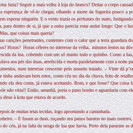
sa faria? Seguir a mais velha à loja do branco? Deitar o corpo cansad
a esperança de vê-lo chegar, olhando a morte da fogueira pouco a 
sem esperar ninguém. E o vento trazia os perfumes do mato, fustigando
la, para dentro de si, já que a outra parecia estar andar longe: Que o h
 Mas, que coisas mais queria?
as canções penetrantes, contentes com o calor que a terra guardara do
tos? Horas?
Horas céleres no interesse da velha,
minutos lentos na dúv
scida da lua, cobrindo com um só manto todo o quimbo. Como a lua, a
ava aos pés das duas, arrefecida e morta paralelamente com a noite pa
umentos, num interesse crescente pelo assunto tratado. – Vinte dá p’
e tinha andavam bem rotos, como céu no dia da chuva, feito de retalh
ando ela deu conta, já estava aceitando. Bom, e que fosse? Que coisa f
le não viria!! Então, amanhã, poria o pano bonito e aguardaria com ele
 disse à kota que estava de acordo.
depois de muitas teias tecidas, logo aprontando a caminhada.
inheiro. – E foram as duas, roçando seu panos baratos no mato rasteiro, 
o do céu, já na falta da nesga de lua que havia. Perto dela pararam as