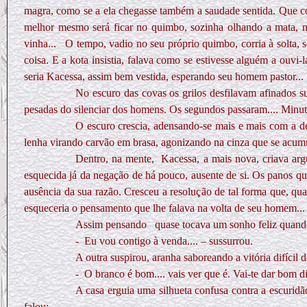
magra, como se a ela chegasse também a saudade sentida. Que coi
melhor mesmo será ficar no quimbo, sozinha olhando a mata, n
vinha...
O tempo, vadio no seu próprio quimbo, corria à solta, 
coisa. E a kota insistia, falava como se estivesse alguém a ouvi-
seria Kacessa, assim bem vestida, esperando seu homem pastor...
No escuro das covas os grilos desfilavam afinados su
pesadas do silenciar dos homens. Os segundos passaram.... Minu
O escuro crescia, adensando-se mais e mais com a de
lenha virando carvão em brasa, agonizando na cinza que se acumul
Dentro, na mente,
Kacessa, a mais nova, criava arg
esquecida já da negação de há pouco, ausente de si. Os panos qu
ausência da sua razão. Cresceu a resolução de tal forma que, qu
esqueceria o pensamento que lhe falava na volta de seu homem... e
Assim pensando
quase tocava um sonho feliz quando
-
Eu vou contigo à venda.... – sussurrou.
A outra suspirou, aranha saboreando a vitória difícil 
-
O branco é bom.... vais ver que é. Vai-te dar bom d
A casa erguia uma silhueta confusa contra a escuridã
falou: