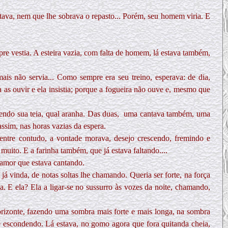
ltava, nem que lhe sobrava o repasto... Porém, seu homem viria. E
e vestia. A esteira vazia, com falta de homem, lá estava também,
 mais não servia... Como sempre era seu treino, esperava: de dia,
a as ouvir e ela insistia; porque a fogueira não ouve e, mesmo que
cendo sua teia, qual aranha. Das duas,
uma cantava também, uma
sim, nas horas vazias da espera.
 ventre contudo, a vontade morava, desejo crescendo, fremindo e
uito. E a farinha também, que já estava faltando....
 amor que estava cantando.
á vinda, de notas soltas lhe chamando. Queria ser forte, na força
 E ela? Ela a ligar-se no sussurro às vozes da noite, chamando,
horizonte, fazendo uma sombra mais forte e mais longa, na sombra
e escondendo. Lá estava, no gomo agora que fora quitanda cheia,