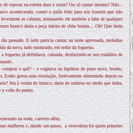
o de esperar na esteira dura e vazia? Ou só cantar mesmo? Não...
pouco acontecendo, comer o pirão feito para seu homem que não
 levemente as cubatas, insinuando ele também a falta de qualquer
omem branco daria a peça inteira de chita bonita.... Oh! Que linda
 dia passado. E tudo parecia cantar, na noite apressada, melodias
ida da nova, tudo misturado, em redor da fogueira.
 fogueira já definhava, cansada, desfazendo-se nos estalidos de
ssante..
ra comprar o quê? – e cogitava na hipótese de pano novo, bonito,
os. Então gerou uma resolução, furtivamente alimentada depois na
aria? Iria à venda do branco, daria de ombros no medo que tinha,
 a volta do pastor.
entrando na noite, carreiro além.
 duas mulheres e, dando um passo,
a vencedora foi quem primeiro