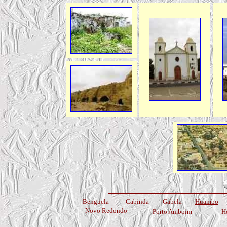
Benguela
Cabinda
Gabela
Huambo
Novo Redondo
Porto Amboim
H