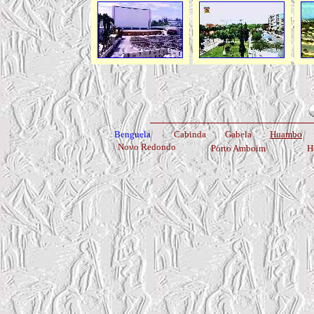
Benguela
Cabinda
Gabela
Huambo
Novo Redondo
Porto Amboim
H