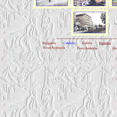
Benguela
Cabinda
Gabela
Huambo
Novo Redondo
Porto Amboim
Ho