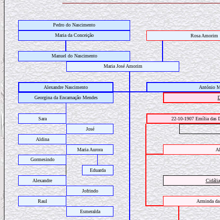
Pedro do Nascimento
Maria da Conceição
Rosa Amorim
Manuel do Nascimento
Maria José Amorim
Alexandre Nascimento
António M
Georgina da Encarnação Mendes
D
Sara
22-10-1907
Emília das 
José
Aldina
Maria Aurora
Al
Gormesindo
Eduarda
Alexandre
Cidália
Jofrindo
Raul
Arminda da 
Esmeralda