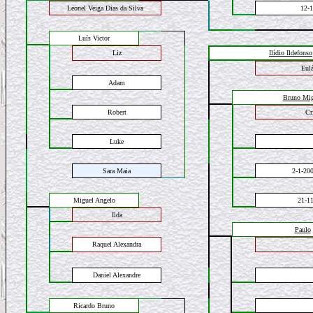
Leonel Veiga Dias da Silva
12-1
Luís Victor
Liz
Ilídio Ildefonso
Eulá
Adam
Bruno Mig
Robert
Cr
Luke
Sara
Maia
2-1-20
Miguel Angelo
21-1
Ilda
Paulo
Raquel Alexandra
Dan
iel Alexandre
Ricardo Bruno