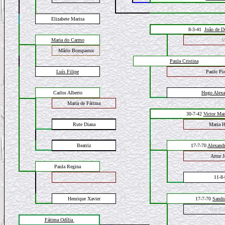
Elizabete Marisa
8-3-41
João de D
Maria do Carmo
M
Mário Bompastor
Paula Cristina
Luís Filipe
Paulo Pir
Carlos Alberto
Hug
o Alexa
Maria de Fátima
30-7-42
Victor Ma
Rute Diana
Maria H
Beatriz
17-7-70
Alexand
Artur 
Paula
Regina
11-8
Henrique Xavier
17-7-70
Sandr
Rui Pe
Fátima Odília