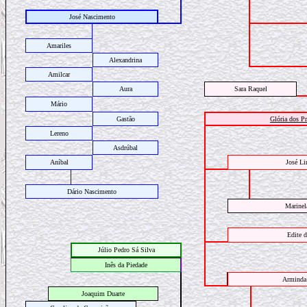
José Nascimento
Amariles
Alexandrina
Amilcar
Aura
Sara Raquel
Mário
Gastão
Glória dos Pr
Lereno
Asdrúbal
Aníbal
José Li
Dário Nascimento
Marinel
Edite d
Júlio Pedro Sá Silva
Inês da Piedade
Arminda 
Joaquim Duarte