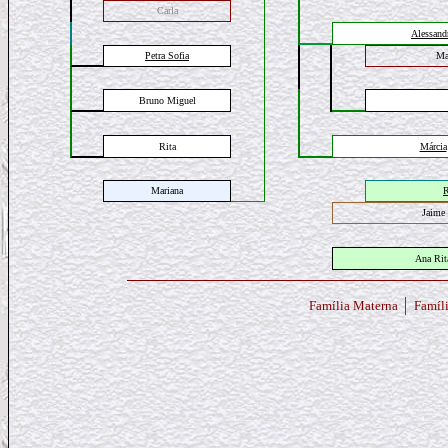
Carla
Alessand
P
etra
Sofia
Mar
Bruno Miguel
Rita
Márcia
Mariana
R
Jaime
Ana Rit
Família Materna
Famíli