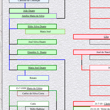
Carolina da Conceição
João Duarte
Amélia Maria da Silva
Ilídio Silva Duarte
Maria José
Lília
José Silva Duarte
Eleutério S. Duarte
José do Nasc
Maria José Duarte
J
Renato
15-7-1939
Maria da Glória
Carlos da Silva Costa
Carla
21-7-19
Cândi
Ilídio Barbosa
21-11-14
Victor da