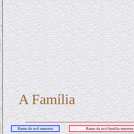
A Família
Ramo do avô materno
Ramo da avó/família materna